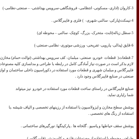
3-کاروان (اداری- مسکونی- انتظامی- فروشگاهی-سرویس بهداشتی- – صنعتی-
نظامی-)
4-نیمکت(پارکی- سالنی-شهری- ) فلزی و فایبرگلاس .
5-سطل زباله(ثابت- متحرک- بزرگ- کوچک- سالنی – محوطه ای)
6-قایق (پدالی- پارویی- تفریحی- ورزشی-موتوری- نظامی-صنعتی-)
7-قطعات( قطعات خودرو- صنعتی- مبلمان- کف سرویس بهداشتی (توالت-
حمام) مخازن 
لازم بذکر است در صورت نیاز آمادگی کامل در رابطه با طراحی و مدلسازی کلیه مصنوعات
فایبرگلاس و مبلمان شهری و قطعات مورد استفاده در دکوراسیون داخلی ساختمان و لواز
صنعتی در صنایع فایبرگلاس وجود دارد .
صنایع فایبرگلاس در راستای ساخت قطعات مورد استفاده در خودرو نیز میتواند
شما را
یاری نماید.
پوشش سطح مخازن و ایزولاسیون با استفاده از رزینهای تخصصی و الیاف شیشه .با
استفاده از رنگ های تخصصی .
پوشش سقف حیاطها و پاسیو . گلخانه ها . پارکینگها. نورگیرهای ساختمانی .
طراحی محوطه با استفاده از مصنوعات فلزی و کامپوزیتی (فایبرگلاس).