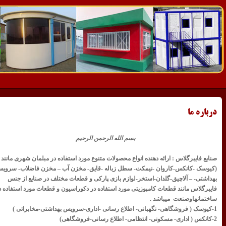
درباره ما
بسم الله الرحمن الرحیم
صنایع فایبرگلاس : ارائه دهنده انواع محصولات متنوع مورد استفاده در مبلمان شهری مانند
(کیوسک -کانکس-کاروان -نیمکت- سطل زباله -قایق- مخزن آب – مخزن فاضلاب- سروی
بهداشتی- – آلاچیق-گلدان-استخر-لوازم بازی پارکی و قطعات مختلف در صنایع از جنس
فایبرگلاس مانند قطعات کامپوزیتی مورد استفاده در دکوراسیون و قطعات مورد استفاده د
ساختمانهاوصنعت میباشد .
1-کیوسک ( فروشگاهی- نگهبانی- اطلاع رسانی -اداری-سرویس بهداشتی-
مخابراتی )
2-کانکس ( اداری- مسکونی- انتظامی- اطلاع رسانی-فروشگاهی)