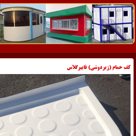
کف حمام (زیردوشی) فایبرگلاس