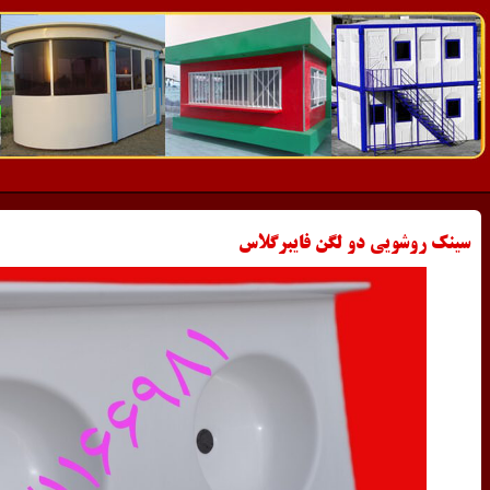
سینک روشویی دو لگن فایبرگلاس