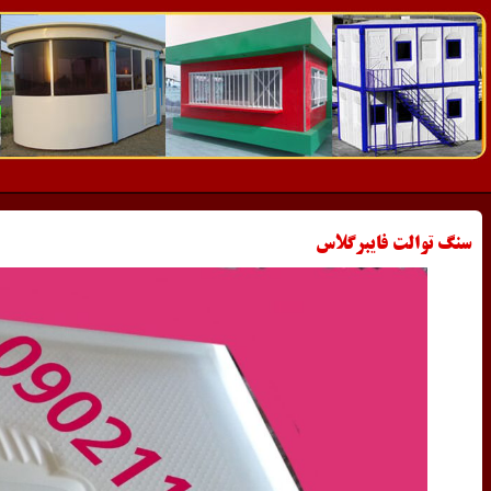
سنگ توالت فایبرگلاس